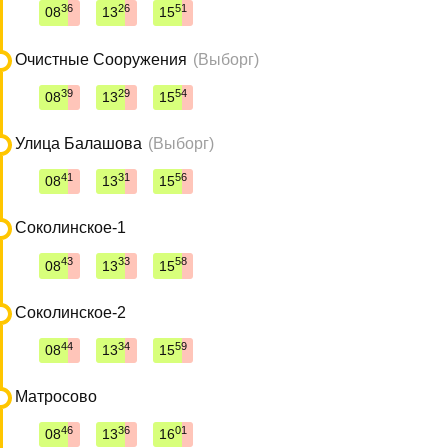
36
26
51
08
13
15
Очистные Сооружения
(Выборг)
39
29
54
08
13
15
Улица Балашова
(Выборг)
41
31
56
08
13
15
Соколинское-1
43
33
58
08
13
15
Соколинское-2
44
34
59
08
13
15
Матросово
46
36
01
08
13
16