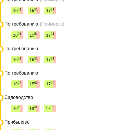
01
51
21
10
15
17
По требованию
(Приморск)
01
51
21
10
15
17
По требованию
01
51
21
10
15
17
По требованию
02
52
22
10
15
17
Садоводство
11
01
31
10
16
17
Прибылово