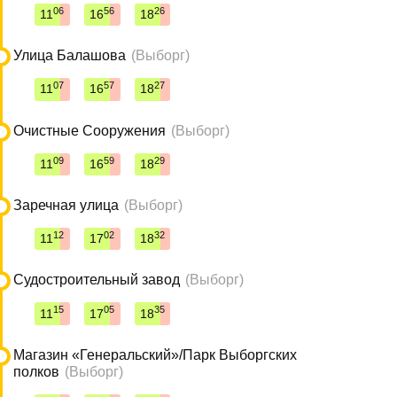
06
56
26
11
16
18
Улица Балашова
(Выборг)
07
57
27
11
16
18
Очистные Сооружения
(Выборг)
09
59
29
11
16
18
Заречная улица
(Выборг)
12
02
32
11
17
18
Судостроительный завод
(Выборг)
15
05
35
11
17
18
Магазин «Генеральский»/Парк Выборгских
полков
(Выборг)