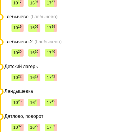
17
07
37
10
16
17
Глебычево
(Глебычево)
19
09
39
10
16
17
Глебычево-2
(Глебычево)
20
10
40
10
16
17
Детский лагерь
22
12
42
10
16
17
Ландышевка
25
15
45
10
16
17
Дятлово, поворот
32
22
52
10
16
17