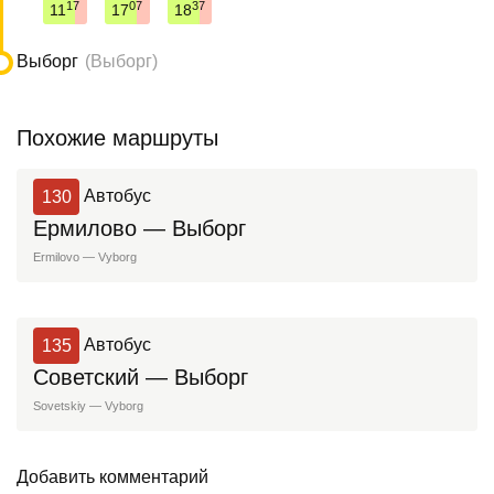
17
07
37
11
17
18
Выборг
(Выборг)
Похожие маршруты
130
Автобус
Ермилово — Выборг
Ermilovo — Vyborg
135
Автобус
Советский — Выборг
Sovetskiy — Vyborg
Добавить комментарий