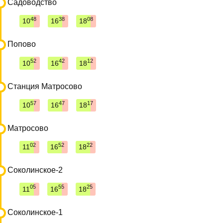
Садоводство
48
38
08
10
16
18
Попово
52
42
12
10
16
18
Станция Матросово
57
47
17
10
16
18
Матросово
02
52
22
11
16
18
Соколинское-2
05
55
25
11
16
18
Соколинское-1