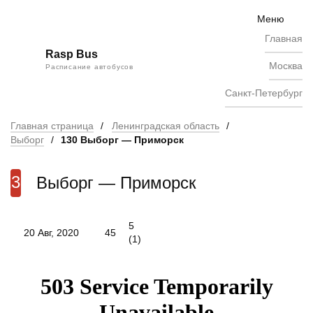
Skip
to
Меню
content
Главная
Rasp Bus
Москва
Расписание автобусов
Санкт-Петербург
Главная страница
/
Ленинградская область
/
Выборг
/
130 Выборг — Приморск
130
Выборг — Приморск
5
20 Авг, 2020
45
(
1
)