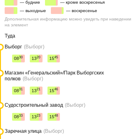
00
00
00
— будние
00
— кроме воскресенья
00
00
00
— выходные
00
— воскресенье
Дополнительная информацию можно увидеть при наведении
на элемент
Туда
Выборг
(Выборг)
30
20
45
08
13
15
Магазин «Генеральский»/Парк Выборгских
полков
(Выборг)
31
21
46
08
13
15
Судостроительный завод
(Выборг)
33
23
48
08
13
15
Заречная улица
(Выборг)