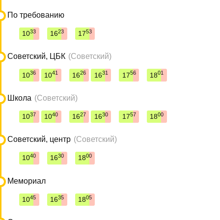
По требованию
33
23
53
10
16
17
Советский, ЦБК
(Советский)
36
41
26
31
56
01
10
10
16
16
17
18
Школа
(Советский)
37
40
27
30
57
00
10
10
16
16
17
18
Советский, центр
(Советский)
40
30
00
10
16
18
Мемориал
45
35
05
10
16
18