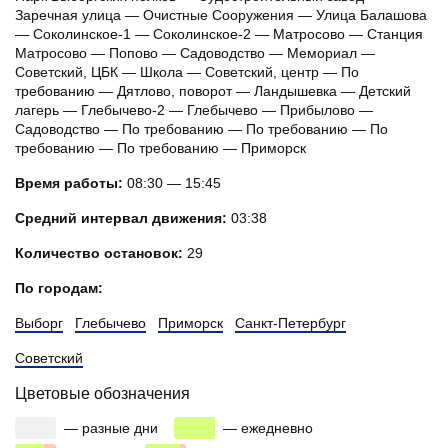
Заречная улица — Очистные Сооружения — Улица Балашова
— Соколинское-1 — Соколинское-2 — Матросово — Станция
Матросово — Попово — Садоводство — Мемориал —
Советский, ЦБК — Школа — Советский, центр — По
требованию — Дятлово, поворот — Ландышевка — Детский
лагерь — Глебычево-2 — Глебычево — Прибылово —
Садоводство — По требованию — По требованию — По
требованию — По требованию — Приморск
Время работы:
08:30 — 15:45
Средний интервал движения:
03:38
Количество остановок:
29
По городам:
Выборг
Глебычево
Приморск
Санкт-Петербург
Советский
Цветовые обозначения
00
00
00
— разные дни
00
— ежедневно