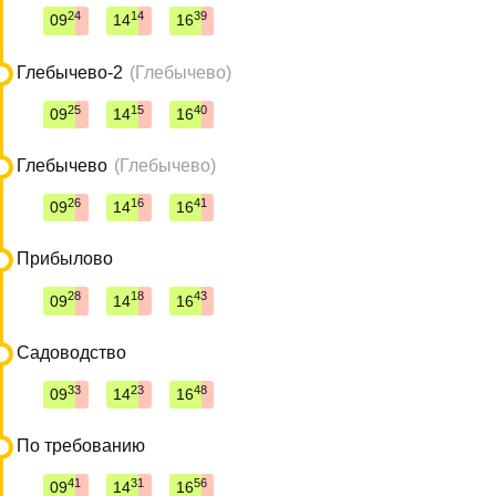
24
14
39
09
14
16
Глебычево-2
(Глебычево)
25
15
40
09
14
16
Глебычево
(Глебычево)
26
16
41
09
14
16
Прибылово
28
18
43
09
14
16
Садоводство
33
23
48
09
14
16
По требованию
41
31
56
09
14
16