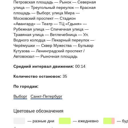
Петровская площадь — Рынок — Северная
улица — Треугольный переулок — Красная
площадь — Выборг, улица Мира —
Московский проспект — Стадион
«Авангард» — Театр — ТЦ «Гдыня» —
Рубежная улица — Спичечная улица —
Травяная улица — Ветлечебница — Ул.
Водного колодца — Пекарный переулок —
Черёмушки — Сквер Мужества — Бульвар
Кутузова — Ленинградский проспект /
Автовокзал — Рыночная площадь
Средний интервал движения:
00:14
Количество остановок:
35
По городам:
Выборг
Санкт-Петербург
Цветовые обозначения
00
00
00
00
— разные дни
00
— ежедневно
00
— бу