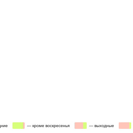
00
00
00
дние
00
— кроме воскресенья
00
— выходные
00