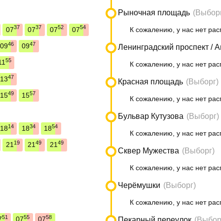
Рыночная площадь
(Выбор
37
37
52
54
07
07
07
07
К сожалению, у нас нет рас
46
47
09
09
Ленинградский проспект / 
55
11
К сожалению, у нас нет рас
47
13
Красная площадь
(Выборг)
49
57
15
15
К сожалению, у нас нет рас
Бульвар Кутузова
(Выборг)
14
34
54
18
18
18
К сожалению, у нас нет рас
19
49
49
21
21
21
Сквер Мужества
(Выборг)
К сожалению, у нас нет рас
Черёмушки
(Выборг)
К сожалению, у нас нет рас
51
55
58
7
07
07
Пекарный переулок
(Выбор