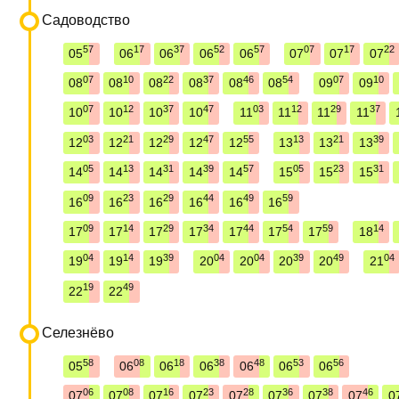
Садоводство
57
17
37
52
57
07
17
22
05
06
06
06
06
07
07
07
07
10
22
37
46
54
07
10
08
08
08
08
08
08
09
09
07
12
37
47
03
12
29
37
10
10
10
10
11
11
11
11
03
21
29
47
55
13
21
39
12
12
12
12
12
13
13
13
05
13
31
39
57
05
23
31
14
14
14
14
14
15
15
15
09
23
29
44
49
59
16
16
16
16
16
16
09
14
29
34
44
54
59
14
17
17
17
17
17
17
17
18
04
14
39
04
04
39
49
04
19
19
19
20
20
20
20
21
19
49
22
22
Селезнёво
58
08
18
38
48
53
56
05
06
06
06
06
06
06
06
08
16
23
28
36
38
46
07
07
07
07
07
07
07
07
0