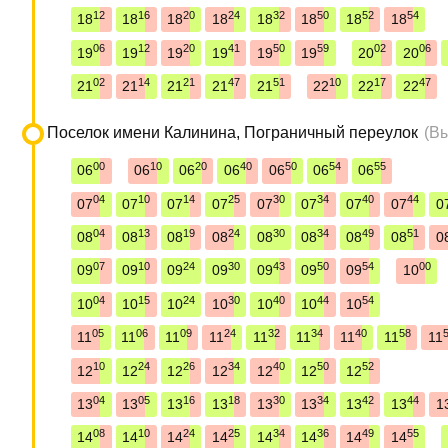
12
16
20
24
32
50
52
54
18
18
18
18
18
18
18
18
06
12
20
41
50
59
02
06
19
19
19
19
19
19
20
20
02
14
21
47
51
10
17
47
21
21
21
21
21
22
22
22
Поселок имени Калинина, Пограничный переулок
(В
00
10
20
40
50
54
55
06
06
06
06
06
06
06
04
10
14
25
30
34
40
44
07
07
07
07
07
07
07
07
0
04
13
19
24
30
34
49
51
08
08
08
08
08
08
08
08
0
07
10
24
30
43
50
54
00
09
09
09
09
09
09
09
10
04
15
24
30
40
44
54
10
10
10
10
10
10
10
05
06
09
24
32
34
40
58
11
11
11
11
11
11
11
11
11
10
24
26
34
40
50
52
12
12
12
12
12
12
12
04
05
16
18
30
34
42
44
13
13
13
13
13
13
13
13
1
08
10
24
25
34
36
49
55
14
14
14
14
14
14
14
14