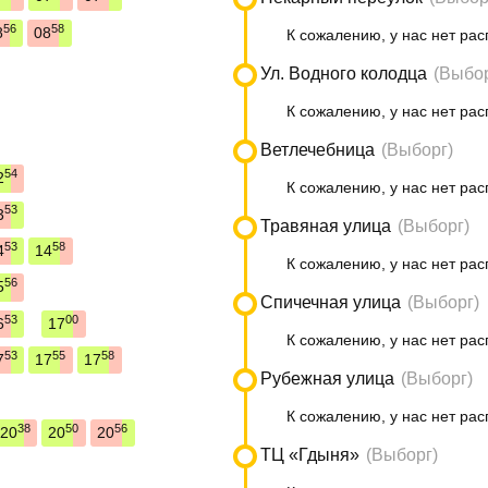
56
58
8
08
К сожалению, у нас нет рас
Ул. Водного колодца
(Выбор
К сожалению, у нас нет рас
Ветлечебница
(Выборг)
54
2
К сожалению, у нас нет рас
53
3
Травяная улица
(Выборг)
53
58
4
14
К сожалению, у нас нет рас
56
5
Спичечная улица
(Выборг)
53
00
6
17
К сожалению, у нас нет рас
53
55
58
7
17
17
Рубежная улица
(Выборг)
К сожалению, у нас нет рас
38
50
56
20
20
20
ТЦ «Гдыня»
(Выборг)