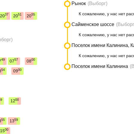
Рынок
(Выборг)
К сожалению, у нас нет рас
37
51
55
20
20
20
Сайменское шоссе
(Выборг
К сожалению, у нас нет рас
ыборг)
Поселок имени Калинина, К
К сожалению, у нас нет рас
49
57
00
7
07
08
Поселок имени Калинина
(
54
00
8
09
59
00
12
55
59
3
13
00
15