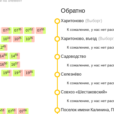
и на элемент
Обратно
Харитоново
(Выборг)
К сожалению, у нас нет рас
25
35
52
55
07
07
07
07
10
25
35
Харитоново, въезд
(Выборг
10
10
10
45
12
К сожалению, у нас нет рас
50
55
14
14
Садоводство
50
57
16
16
К сожалению, у нас нет рас
02
37
55
19
19
19
Селезнёво
К сожалению, у нас нет рас
Совхоз «Шестаковский»
К сожалению, у нас нет рас
Поселок имени Калинина, 
53
53
56
7
07
07