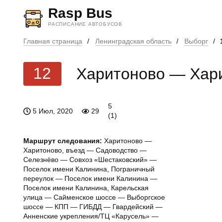
Skip
Rasp Bus
to
content
РАСПИСАНИЕ АВТОБУСОВ
Главная страница
/
Ленинградская область
/
Выборг
/
12
Харитоново — Хари
5
5 Июл, 2020
29
(
1
)
Маршрут следования:
Харитоново —
Харитоново, въезд — Садоводство —
Селезнёво — Совхоз «Шестаковский» —
Поселок имени Калинина, Пограничный
переулок — Поселок имени Калинина —
Поселок имени Калинина, Карельская
улица — Сайменское шоссе — Выборгское
шоссе — КПП — ГИБДД — Гвардейский —
Анненские укрепления/ТЦ «Карусель» —