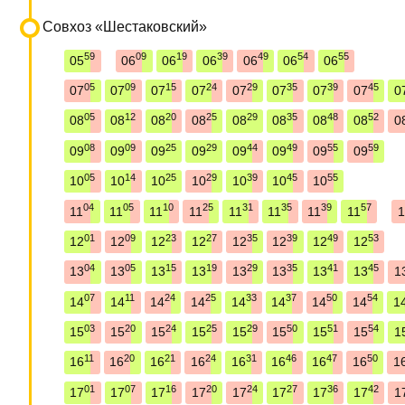
Совхоз «Шестаковский»
59
09
19
39
49
54
55
05
06
06
06
06
06
06
05
09
15
24
29
35
39
45
07
07
07
07
07
07
07
07
0
05
12
20
25
29
35
48
52
08
08
08
08
08
08
08
08
0
08
09
25
29
44
49
55
59
09
09
09
09
09
09
09
09
05
14
25
29
39
45
55
10
10
10
10
10
10
10
04
05
10
25
31
35
39
57
11
11
11
11
11
11
11
11
1
01
09
23
27
35
39
49
53
12
12
12
12
12
12
12
12
04
05
15
19
29
35
41
45
13
13
13
13
13
13
13
13
1
07
11
24
25
33
37
50
54
14
14
14
14
14
14
14
14
1
03
20
24
25
29
50
51
54
15
15
15
15
15
15
15
15
1
11
20
21
24
31
46
47
50
16
16
16
16
16
16
16
16
1
01
07
16
20
24
27
36
42
17
17
17
17
17
17
17
17
1