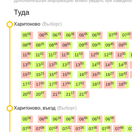
Дополнительная информацию можно увидеть при наведени
Туда
Харитоново
(Выборг)
55
05
15
35
45
50
05
20
05
06
06
06
06
06
07
07
08
25
44
55
05
25
45
55
08
08
08
08
09
09
09
09
00
01
27
35
53
05
19
35
11
11
11
11
11
12
12
12
00
11
25
37
50
03
20
29
13
13
13
13
13
14
14
14
20
21
47
50
07
20
27
42
15
15
15
15
16
16
16
16
12
20
32
50
52
12
20
50
17
17
17
17
17
18
18
18
02
47
10
17
47
20
20
21
21
21
Харитоново, въезд
(Выборг)
56
06
16
36
46
51
58
05
06
06
06
06
06
06
06
08
18
21
26
36
38
48
07
07
07
07
07
07
07
07
0