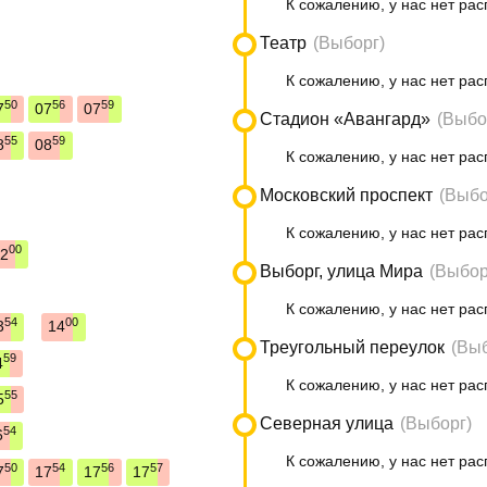
К сожалению, у нас нет рас
Театр
(Выборг)
К сожалению, у нас нет рас
50
56
59
7
07
07
Стадион «Авангард»
(Выбо
55
59
8
08
К сожалению, у нас нет рас
Московский проспект
(Выбо
К сожалению, у нас нет рас
00
2
Выборг, улица Мира
(Выбор
К сожалению, у нас нет рас
54
00
3
14
Треугольный переулок
(Выб
59
4
К сожалению, у нас нет рас
55
5
Северная улица
(Выборг)
54
6
К сожалению, у нас нет рас
50
54
56
57
7
17
17
17