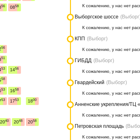
К сожалению, у нас нет рас
56
58
8
08
Выборгское шоссе
(Выборг
К сожалению, у нас нет рас
КПП
(Выборг)
56
2
К сожалению, у нас нет рас
51
3
ГИБДД
(Выборг)
53
56
4
14
К сожалению, у нас нет рас
58
5
Гвардейский
(Выборг)
53
58
6
16
К сожалению, у нас нет рас
53
53
00
7
17
18
Анненские укрепления/ТЦ 
К сожалению, у нас нет рас
40
48
58
20
20
20
Петровская площадь
(Выбо
К сожалению, у нас нет рас